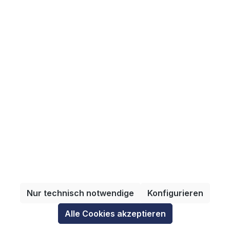
Versandmethoden
Informationen
Alle Preise inkl. gesetzl. Mehrwertsteuer zzgl.
Versandkosten
und ggf. Nachnahmegebühren,
wenn nicht anders angegeben.
Nur technisch notwendige
Konfigurieren
© 2025 VDMA Services GmbH - umgesetzt durch
Alle Cookies akzeptieren
enno.dev