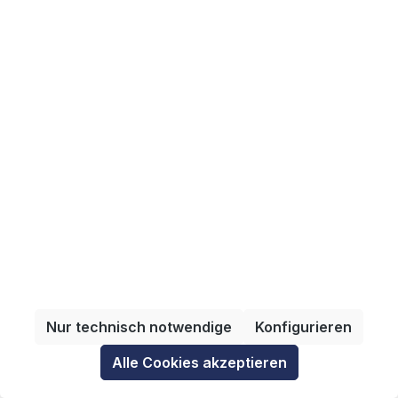
Tel:
+49 69 - 66 03-15 96
Fax: +49 69 - 66 03-16 11
E-Mail:
shop@vdmashop.de
Bezahlmethoden
Versandmethoden
Nur technisch notwendige
Konfigurieren
Alle Cookies akzeptieren