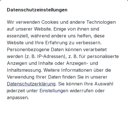
alt springen
Datenschutzeinstellungen
Wir verwenden Cookies und andere Technologien
auf unserer Website. Einige von ihnen sind
essenziell, während andere uns helfen, diese
Du hast 0 Produkte auf d
0,00 €*
Website und Ihre Erfahrung zu verbessern.
Warenkorb enthäl
Personenbezogene Daten können verarbeitet
werden (z. B. IP-Adressen), z. B. für personalisierte
Informationen
Versand & Zahlung
Anzeigen und Inhalte oder Anzeigen- und
Inhaltsmessung. Weitere Informationen über die
Verwendung Ihrer Daten finden Sie in unserer
Versand und Zahlung
Datenschutzerklärung
. Sie können Ihre Auswahl
jederzeit unter
Einstellungen
widerrufen oder
anpassen.
Digitale Produkte sind versandkostenfrei.
Wir liefern unsere gedruckten Produkte
weltweit über DHL/Deutsche Post aus. Das
Porto ist dabei abhängig vom Gewicht.